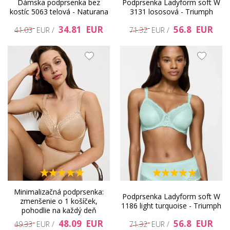
Dámska podprsenka bez
Podprsenka Ladyform soft W
kostíc 5063 telová - Naturana
3131 lososová - Triumph
34.81 EUR
56.8 EUR
41.03 EUR /
71.32 EUR /
LADYFORM SOFT -
Minimalizačná podprsenka:
Podprsenka Ladyform soft W
zmenšenie o 1 košíček,
1186 light turquoise - Triumph
pohodlie na každý deň
Triumph
48.09 EUR
56.8 EUR
49.33 EUR /
71.32 EUR /