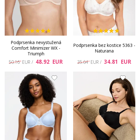
Podprsenka nevystužená
Podprsenka bez kostice 5363 -
Comfort Minimizer WX -
Naturana
Triumph
48.92 EUR
34.81 EUR
50.16 EUR /
35.64 EUR /