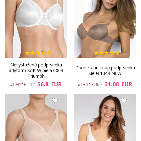
Nevystužená podprsenka
Dámska push-up podprsenka
Ladyform Soft W biela 0003 -
Sielei 1344 NEW
Triumph
56.8 EUR
31.08 EUR
70.91 EUR /
31.91 EUR /