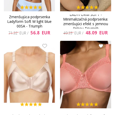
LADYFORM SOFT -
Zmenšujúca podprsenka
Minimalizačná podprsenka:
Ladyform Soft W light blue
zmenšujúci efekt s jemnou
00SA - Triumph
čipkou Triumph
56.8 EUR
48.09 EUR
71.32 EUR /
49.33 EUR /