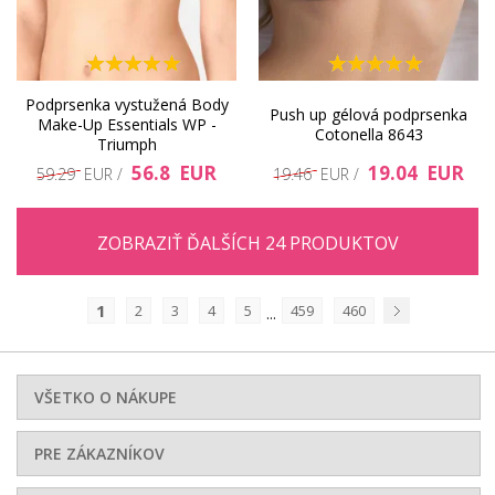
Podprsenka vystužená Body
Push up gélová podprsenka
Make-Up Essentials WP -
Cotonella 8643
Triumph
56.8 EUR
19.04 EUR
59.29 EUR /
19.46 EUR /
ZOBRAZIŤ ĎALŠÍCH 24 PRODUKTOV
1
2
3
4
5
459
460
...
Nasledujúci
VŠETKO O NÁKUPE
PRE ZÁKAZNÍKOV