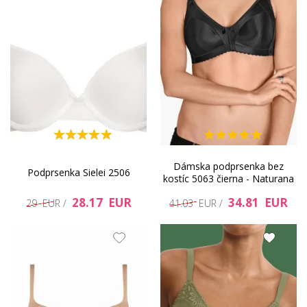
Dámska podprsenka bez
Podprsenka Sielei 2506
kostíc 5063 čierna - Naturana
28.17 EUR
34.81 EUR
29 EUR /
41.03 EUR /