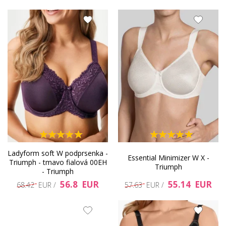
Ladyform soft W podprsenka -
Essential Minimizer W X -
Triumph - tmavo fialová 00EH
Triumph
- Triumph
56.8 EUR
55.14 EUR
68.42 EUR /
57.63 EUR /