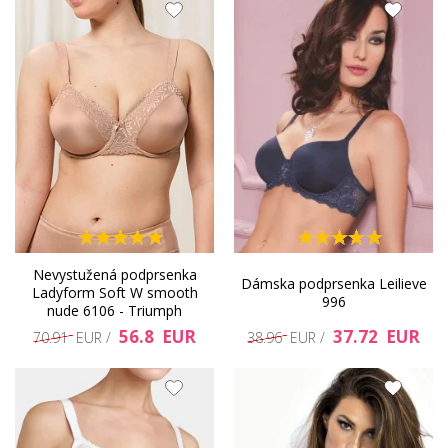
Nevystužená podprsenka
Dámska podprsenka Leilieve
Ladyform Soft W smooth
996
nude 6106 - Triumph
56.8 EUR
37.72 EUR
70.91 EUR /
38.96 EUR /