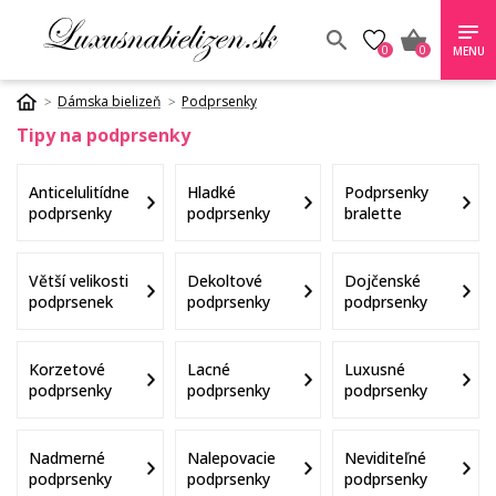
0
0
MENU
Dámska bielizeň
Podprsenky
Tipy na podprsenky
Anticelulitídne
Hladké
Podprsenky
podprsenky
podprsenky
bralette
Větší velikosti
Dekoltové
Dojčenské
podprsenek
podprsenky
podprsenky
Korzetové
Lacné
Luxusné
podprsenky
podprsenky
podprsenky
Nadmerné
Nalepovacie
Neviditeľné
podprsenky
podprsenky
podprsenky