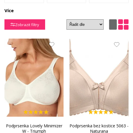
Více
Podprsenky so
Podprsenky so
Sexy
širokými
zapínaním
podprsenky
Zobrazit filtry
ramienkami
vpredu
Tehotenské
Variabilné
Zmenšujúce
podprsenky
podprsenky
podprsenky
Podprsenka Lovely Minimizer
Podprsenka bez kostice 5063 -
W - Triumph
Naturana