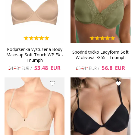
Podprsenka vystužená Body
Spodné tričko Ladyform Soft
Make-up Soft Touch WP EX -
W olivová 7855 - Triumph
Triumph
53.48 EUR
56.8 EUR
54.73 EUR /
65.51 EUR /