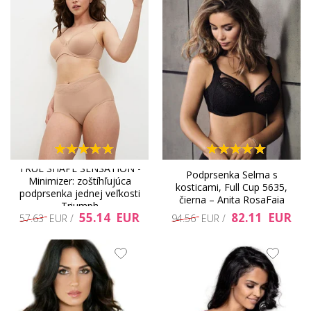
TRUE SHAPE SENSATION -
Podprsenka Selma s
Minimizer: zoštíhľujúca
kosticami, Full Cup 5635,
podprsenka jednej veľkosti
čierna – Anita RosaFaia
Triumph
55.14 EUR
82.11 EUR
57.63 EUR /
94.56 EUR /