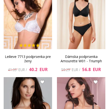
Leilieve 7713 podprsenka pre
Dámska podprsenka
ženy
Amourette W01 - Triumph
40.2 EUR
56.8 EUR
41.03 EUR /
59.29 EUR /