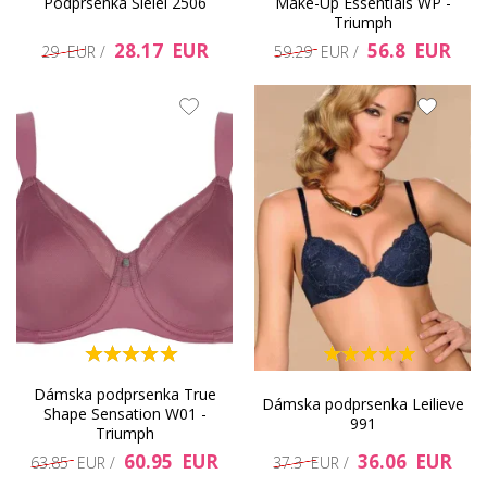
Podprsenka Sielei 2506
Make-Up Essentials WP -
Triumph
28.17 EUR
56.8 EUR
29 EUR /
59.29 EUR /
Dámska podprsenka True
Dámska podprsenka Leilieve
Shape Sensation W01 -
991
Triumph
60.95 EUR
36.06 EUR
63.85 EUR /
37.3 EUR /