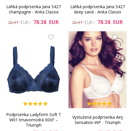
Ľahká podprsenka Jana 5427
Ľahká podprsenka Jana 5427
champagne - Anita Classix
deep sand - Anita Classix
78.38 EUR
78.38 EUR
90.41 EUR /
90.41 EUR /
Podprsenka Ladyform Soft T
Vystužená podprsenka Airy
W01 tmavomodrá 00XF –
Sensation WP - Triumph
Triumph