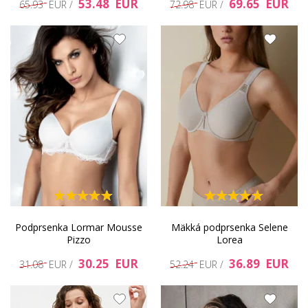
53.48 EUR
69.65 EUR
65.93 EUR /
72.98 EUR /
Podprsenka Lormar Mousse
Mäkká podprsenka Selene
Pizzo
Lorea
30.25 EUR
36.89 EUR
31.08 EUR /
52.24 EUR /