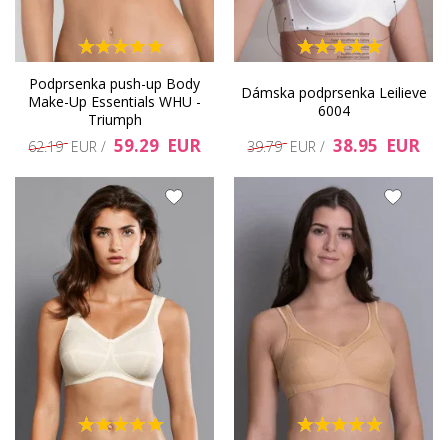
Podprsenka push-up Body
Dámska podprsenka Leilieve
Make-Up Essentials WHU -
6004
Triumph
59.29 EUR
38.95 EUR
62.19 EUR /
39.79 EUR /