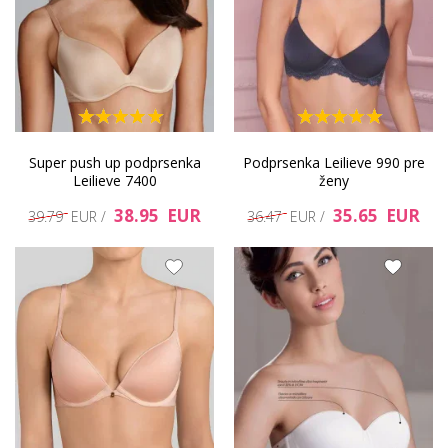
Super push up podprsenka
Podprsenka Leilieve 990 pre
Leilieve 7400
ženy
38.95 EUR
35.65 EUR
39.79 EUR /
36.47 EUR /