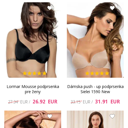
Lormar Mousse podprsenka
Dámska push - up podprsenka
pre ženy
Sielei 1590 New
26.92 EUR
31.91 EUR
27.34 EUR /
33.15 EUR /