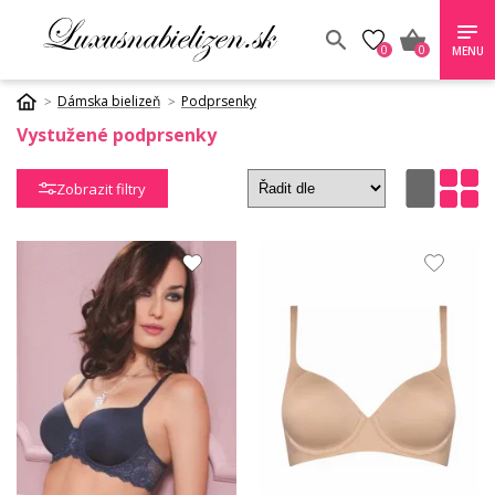
0
0
MENU
Dámska bielizeň
Podprsenky
Vystužené podprsenky
Zobrazit filtry