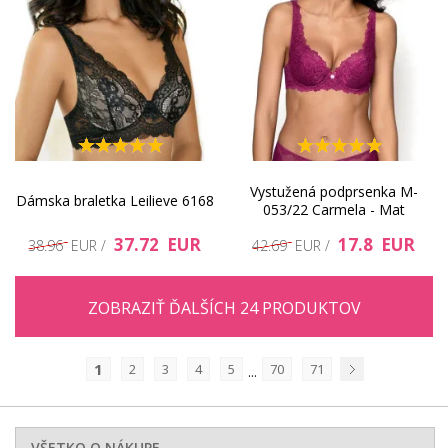
Vystužená podprsenka M-
Dámska braletka Leilieve 6168
053/22 Carmela - Mat
37.72 EUR
17.8 EUR
38.96 EUR /
42.69 EUR /
ZOBRAZIŤ ĎALŠÍCH 24 PRODUKTOV
1
2
3
4
5
70
71
...
Nasledujúci
VŠETKO O NÁKUPE