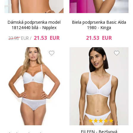
Dámská podprsenka model
Biela podprsenka Basic Alda
18124440 bílá - Nipplex
1980 - Kinga
21.53 EUR
21.53 EUR
33.98 EUR /
EILEEN - Bezšvová