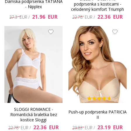
Dámska podprsenka TATIANA
podprsenka s kosticami -
- Nipplex
celodenný komfort Triumph
21.96 EUR
22.36 EUR
37.3 EUR /
22.78 EUR /
SLOGGI ROMANCE -
Push-up podprsenka PATRICIA
Romantická braletka bez
II
kostice Sloggi
22.36 EUR
23.19 EUR
22.78 EUR /
29.83 EUR /