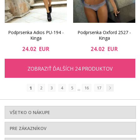
Podprsenka Adios PU-194 -
Podprsenka Oxford 2527 -
Kinga
Kinga
24.02 EUR
24.02 EUR
ZOBRAZIŤ ĎALŠÍCH 24 PRODUKTOV
1
2
3
4
5
16
17
...
Nasledujúci
VŠETKO O NÁKUPE
PRE ZÁKAZNÍKOV