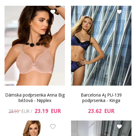
Dámska podprsenka Anna Big
Barcelona Aj PU-139
béžová - Nipplex
podprsenka - Kinga
23.19 EUR
23.62 EUR
38.55 EUR /