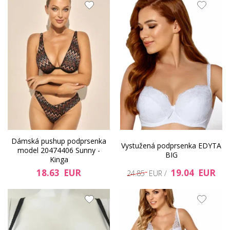
Dámská pushup podprsenka
Vystužená podprsenka EDYTA
model 20474406 Sunny -
BIG
Kinga
18.63 EUR
19.04 EUR
24.85 EUR /