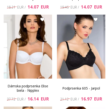
14.07 EUR
14.07 EUR
18.21 EUR /
19.46 EUR /
Dámska podprsenka Elise
Podprsenka 605 - Jarpol
biela - Nipplex
16.14 EUR
16.97 EUR
37.72 EUR /
21.12 EUR /