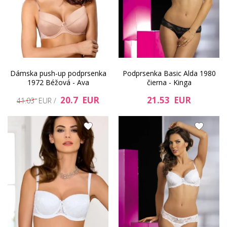
Dámska push-up podprsenka
Podprsenka Basic Alda 1980
1972 Béžová - Ava
čierna - Kinga
20.7 EUR
21.53 EUR
41.03 EUR /