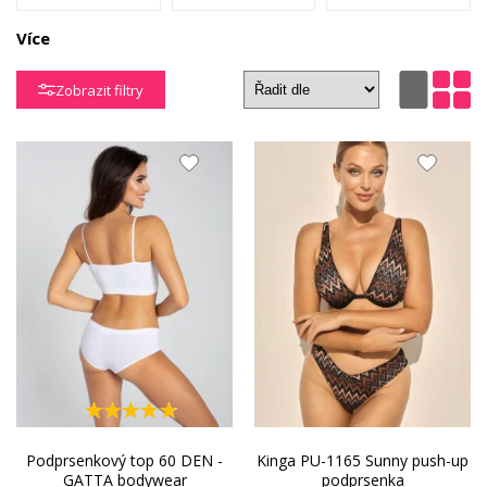
Více
Podprsenky
Podprsenky
Podprsenky
60M
60N
60O
Zobrazit filtry
Podprsenky
Podprsenky
60P
60R
Podprsenkový top 60 DEN -
Kinga PU-1165 Sunny push-up
GATTA bodywear
podprsenka