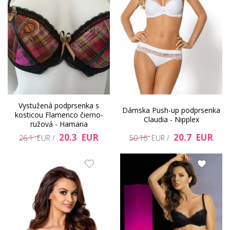
Vystužená podprsenka s
Dámska Push-up podprsenka
kosticou Flamenco čierno-
Claudia - Nipplex
ružová - Hamana
20.3 EUR
20.7 EUR
26.1 EUR /
50.16 EUR /