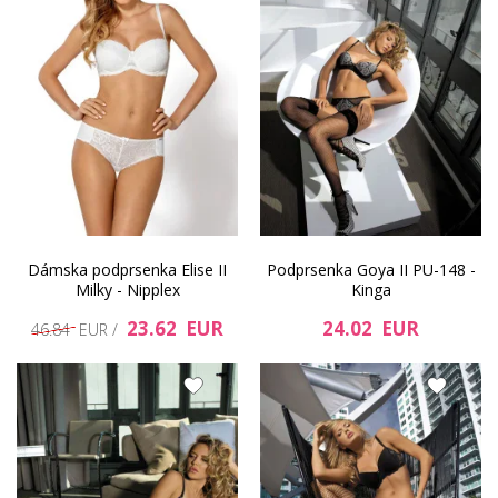
Dámska podprsenka Elise II
Podprsenka Goya II PU-148 -
Milky - Nipplex
Kinga
23.62 EUR
24.02 EUR
46.84 EUR /