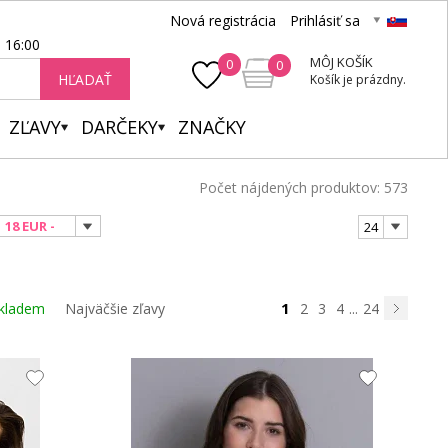
Nová registrácia
Prihlásiť sa
- 16:00
MÔJ KOŠÍK
0
0
HĽADAŤ
Košík je prázdny.
ZĽAVY
DARČEKY
ZNAČKY
Počet nájdených produktov: 573
18 EUR -
24
171 EUR
1
kladem
Najväčšie zľavy
2
3
4
...
24
Nasledujú