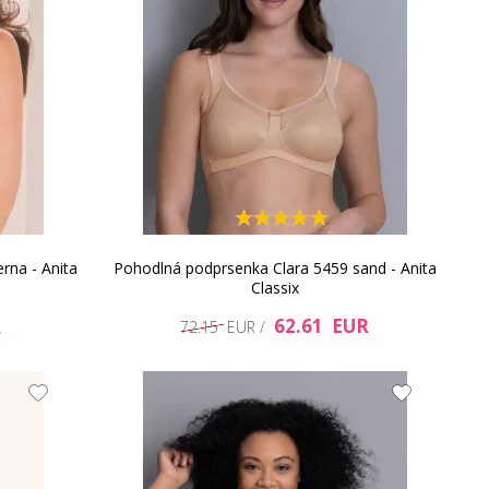
rna - Anita
Pohodlná podprsenka Clara 5459 sand - Anita
Classix
R
62.61 EUR
72.15 EUR /