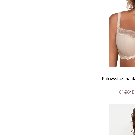
Polovystužená 
61.36 