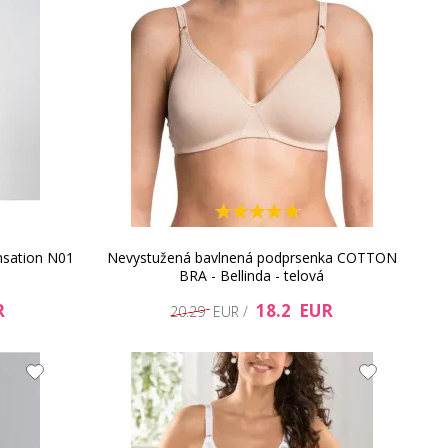
sation N01
Nevystužená bavlnená podprsenka COTTON
BRA - Bellinda - telová
R
18.2 EUR
20.29 EUR /