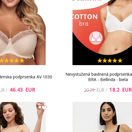
Nevystužená bavlnená podprsen
dámska podprsenka AV 1030
BRA - Bellinda - biela
46.43 EUR
18.2 EUR
EUR /
20.29 EUR /