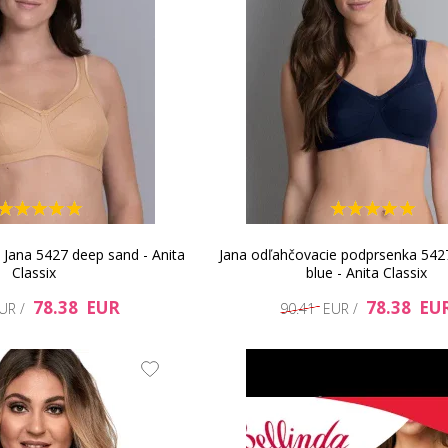
Jana 5427 deep sand - Anita
Jana odľahčovacie podprsenka 542
Classix
blue - Anita Classix
78.38 EUR
78.38 EU
EUR /
90.41 EUR /