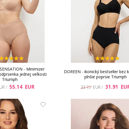
ENSATION - Minimizer:
DOREEN - ikonický bestseller bez k
odprsenka jednej veľkosti
plnšie poprsie Triumph
Triumph
55.14 EUR
31.91 EU
EUR /
33.15 EUR /