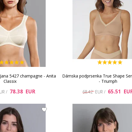
Jana 5427 champagne - Anita
Dámska podprsenka True Shape Sen
Classix
- Triumph
78.38 EUR
65.51 EU
EUR /
68.42 EUR /