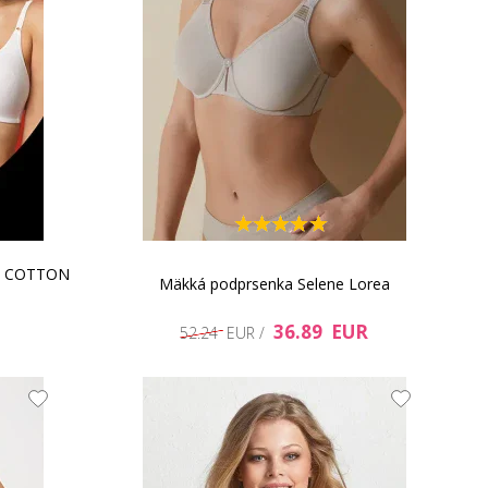
ka COTTON
Mäkká podprsenka Selene Lorea
36.89 EUR
52.24 EUR /