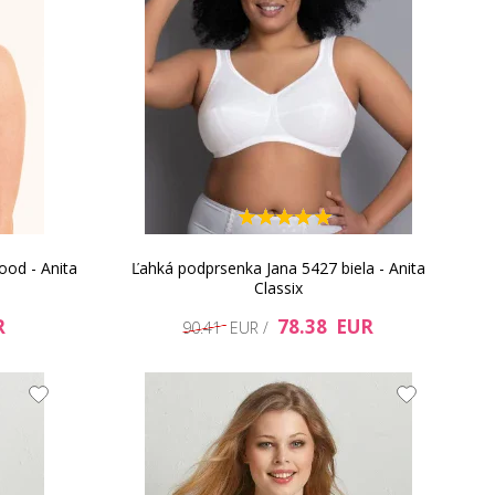
od - Anita
Ľahká podprsenka Jana 5427 biela - Anita
Classix
R
78.38 EUR
90.41 EUR /