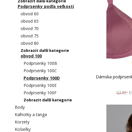
Zobrazit další kategorie
Podprsenky podľa veľkosti
obvod 60
obvod 65
obvod 70
obvod 75
obvod 80
Zobrazit další kategorie
obvod 100
Podprsenky 100B
Podprsenky 100C
Dámska podprsenk
Podprsenky 100D
Podprsenky 100E
Podprsenky 100F
63.85 
Zobrazit další kategorie
Body
Kalhotky a tanga
Korzety
Košieľky