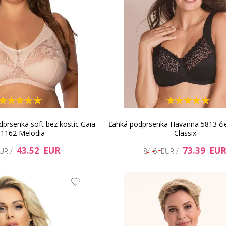
rsenka soft bez kostíc Gaia
Ľahká podprsenka Havanna 5813 čie
 1162 Melodia
Classix
43.52 EUR
73.39 EU
EUR /
84.6 EUR /