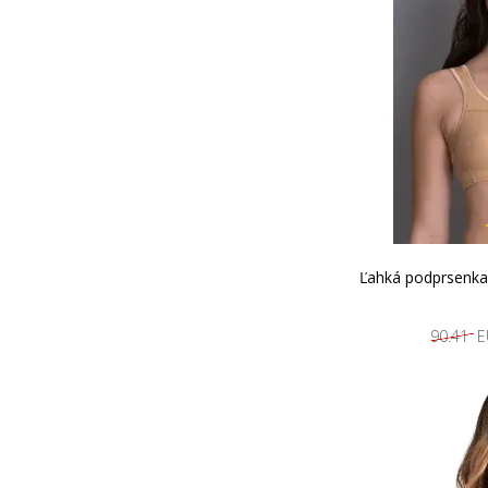
Ľahká podprsenka 
90.41 