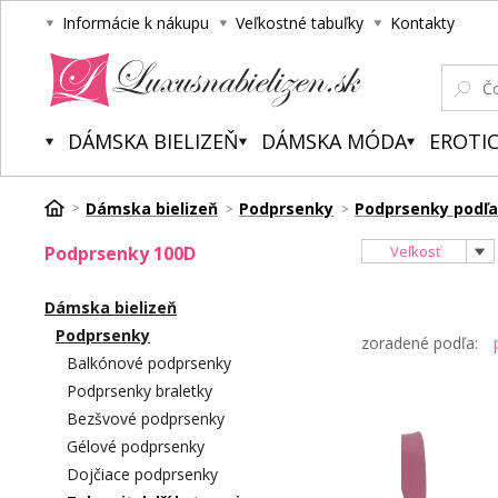
Informácie k nákupu
Veľkostné tabuľky
Kontakty
Luxusnabielizen.sk
DÁMSKA BIELIZEŇ
DÁMSKA MÓDA
EROTIC
Dámska bielizeň
Podprsenky
Podprsenky podľa
Podprsenky 100D
Veľkosť
Dámska bielizeň
Podprsenky
zoradené podľa:
Balkónové podprsenky
Podprsenky braletky
Bezšvové podprsenky
Gélové podprsenky
Dojčiace podprsenky