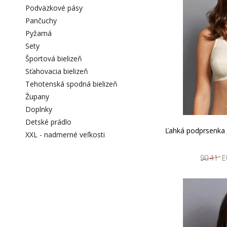
Podväzkové pásy
Pančuchy
Pyžamá
Sety
Športová bielizeň
Sťahovacia bielizeň
Tehotenská spodná bielizeň
Župany
Doplnky
Detské prádlo
Ľahká podprsenka 
XXL - nadmerné veľkosti
90.41 