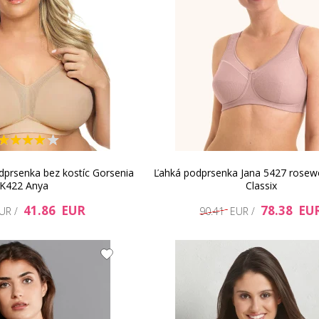
prsenka bez kostíc Gorsenia
Ľahká podprsenka Jana 5427 rosewo
K422 Anya
Classix
41.86 EUR
78.38 EU
EUR /
90.41 EUR /