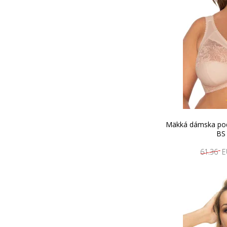
Mäkká dámska podp
BS
61.36 