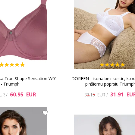
a True Shape Sensation W01
DOREEN - ikona bez kostíc, ktorá
- Triumph
plnšiemu poprsiu Triump
60.95 EUR
31.91 EU
EUR /
33.15 EUR /