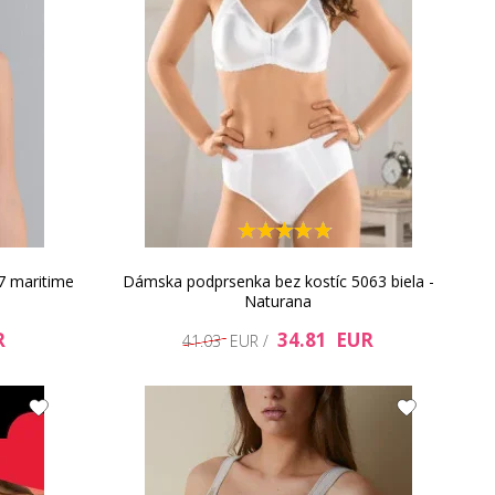
7 maritime
Dámska podprsenka bez kostíc 5063 biela -
Naturana
R
34.81 EUR
41.03 EUR /