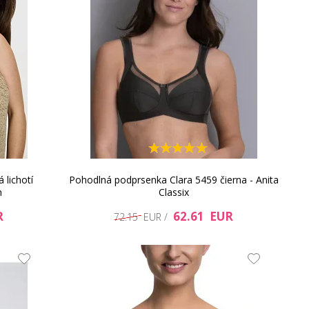
 lichotí
Pohodlná podprsenka Clara 5459 čierna - Anita
h
Classix
R
62.61 EUR
72.15 EUR /