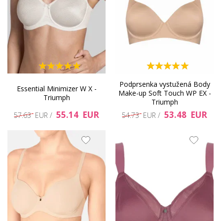
Podprsenka vystužená Body
Essential Minimizer W X -
Make-up Soft Touch WP EX -
Triumph
Triumph
55.14 EUR
53.48 EUR
57.63 EUR /
54.73 EUR /