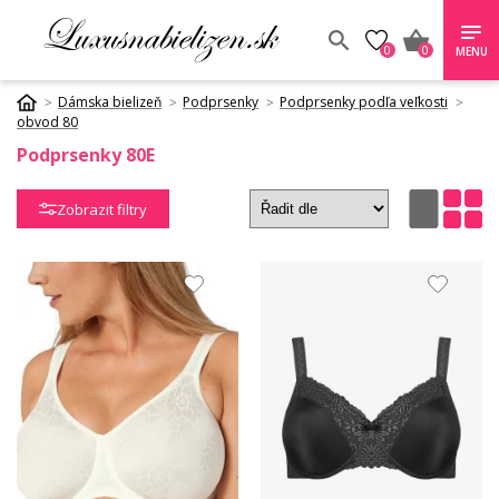
0
0
MENU
Dámska bielizeň
Podprsenky
Podprsenky podľa veľkosti
obvod 80
Podprsenky 80E
Zobrazit filtry