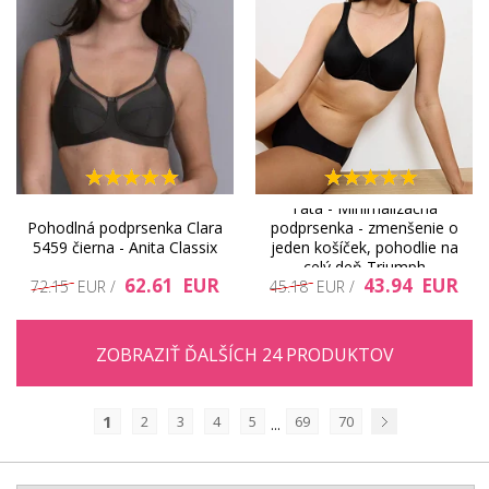
Tata - Minimalizačná
Pohodlná podprsenka Clara
podprsenka - zmenšenie o
5459 čierna - Anita Classix
jeden košíček, pohodlie na
celý deň Triumph
62.61 EUR
43.94 EUR
72.15 EUR /
45.18 EUR /
ZOBRAZIŤ ĎALŠÍCH 24 PRODUKTOV
1
2
3
4
5
69
70
...
Nasledujúci