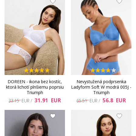
DOREEN - ikona bez kostíc,
Nevystužená podprsenka
ktorá lichotí plnšiemu poprsiu
Ladyform Soft W modrá 005J -
Triumph
Triumph
31.91 EUR
56.8 EUR
33.15 EUR /
65.51 EUR /