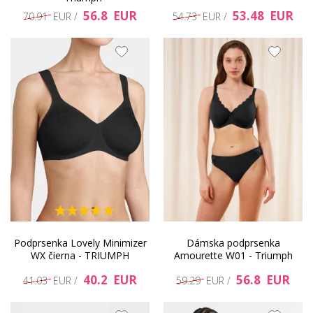
56.8 EUR
53.48 EUR
70.91 EUR /
54.73 EUR /
Podprsenka Lovely Minimizer
Dámska podprsenka
WX čierna - TRIUMPH
Amourette W01 - Triumph
40.2 EUR
56.8 EUR
41.03 EUR /
59.29 EUR /