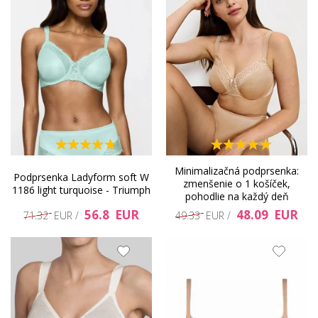
LADYFORM SOFT -
Minimalizačná podprsenka:
Podprsenka Ladyform soft W
zmenšenie o 1 košíček,
1186 light turquoise - Triumph
pohodlie na každý deň
Triumph
56.8 EUR
48.09 EUR
71.32 EUR /
49.33 EUR /