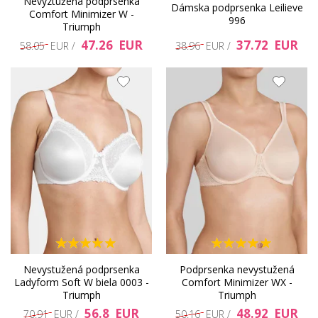
Nevyztužená podprsenka
Dámska podprsenka Leilieve
Comfort Minimizer W -
996
Triumph
47.26 EUR
37.72 EUR
58.05 EUR /
38.96 EUR /
Nevystužená podprsenka
Podprsenka nevystužená
Ladyform Soft W biela 0003 -
Comfort Minimizer WX -
Triumph
Triumph
56.8 EUR
48.92 EUR
70.91 EUR /
50.16 EUR /