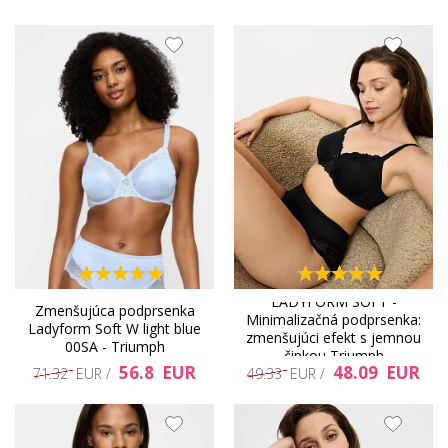
LADYFORM SOFT -
Zmenšujúca podprsenka
Minimalizačná podprsenka:
Ladyform Soft W light blue
zmenšujúci efekt s jemnou
00SA - Triumph
čipkou Triumph
56.8 EUR
48.09 EUR
71.32 EUR /
49.33 EUR /