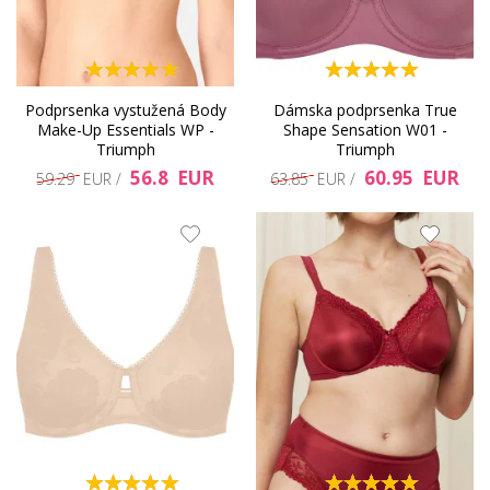
Podprsenka vystužená Body
Dámska podprsenka True
Make-Up Essentials WP -
Shape Sensation W01 -
Triumph
Triumph
56.8 EUR
60.95 EUR
59.29 EUR /
63.85 EUR /